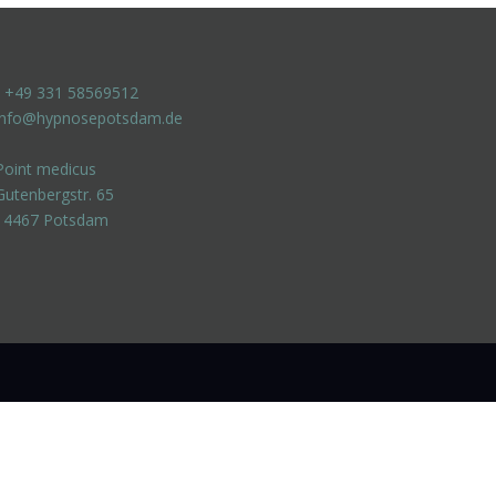
t +49 331 58569512
info@hypnosepotsdam.de
Point medicus
Gutenbergstr. 65
14467 Potsdam