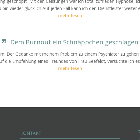
g geschöpft Mit den Leistungen war ich total zufrieden Hypnose, ich
bin wieder glücklich Auf jeden Fall kann ich den Dienstleister weiter 
mehr lesen
Dem Burnout ein Schnäppchen geschlagen
euern. Der Gedanke mit meinem Problem zu einem Psychiater zu gehe
 die Empfehlung eines Freundes von Frau Seefeldt, versuchte ich es 
mehr lesen
KONTAKT