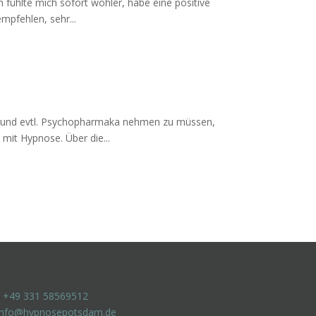
 fühlte mich sofort wohler, habe eine positive
empfehlen, sehr...
n und evtl. Psychopharmaka nehmen zu müssen,
mit Hypnose. Über die...
t +49 331 58569512
info@hypnosepotsdam.de